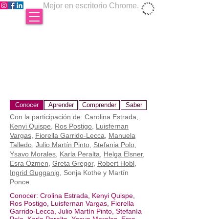
Mejor en escritorio Chrome.
Conocer
Aprender
Comprender
Saber
Con la participación de:
Carolina Estrada
,
Kenyi Quispe
,
Ros Postigo
,
Luisfernan
Vargas
,
Fiorella Garrido-Lecca
,
Manuela
Talledo
,
Julio Martín Pinto
,
Stefania Polo
,
Ysavo Morales
,
Karla Peralta
,
Helga Elsner
,
Esra Özmen
,
Greta Gregor
,
Robert Hobl
,
Ingrid Gugganig
, Sonja Kothe y Martín
Ponce.
Conocer: Crolina Estrada, Kenyi Quispe,
Ros Postigo, Luisfernan Vargas, Fiorella
Garrido-Lecca, Julio Martín Pinto, Stefanía