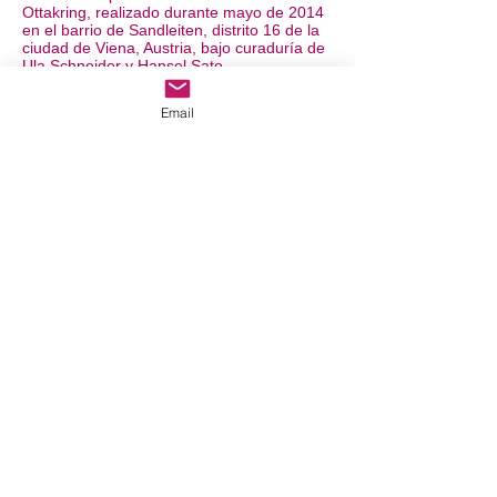
Ottakring, realizado durante mayo de 2014
en el barrio de Sandleiten, distrito 16 de la
ciudad de Viena, Austria, bajo curaduría de
Ula Schneider y Hansel Sato.
Abrazar propone el intercambio
Email
intercultural entre el multiétnico barrio
de Sandleitenhof en Viena y diversos
distritos de la multicultural ciudad de
Lima. Realizada en colaboración con
el curador Hansel Sato durante 2014,
es una tetralogía de arte de acción y el
arte participativo.
La tetralogía se articula en cuatro
componentes que funcionan como un
sistema integrado de significación:
Saber, Conocer, Comprender y
Aprender. Cada obra opera en registros
distintos—arte-correo, intervención
urbana, performance y taller de
intercambio—pero convergen en