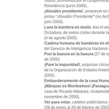
Suyos, promovida por el conglomerad
Resistencia (junio 2000).
¡Absalón presidente!
, amanecer en 
pintas “¡Absalón Presidente!” (sin fe
julio 2000).
Lava la bandera en duelo
, tras el 
Dictadura, de varios civiles durante 
(4 de agosto 2000).
Cadena humana de banderas en el 
del Servicio de Inteligencia Nacional
Pon la basura en la basura
(27 de s
de 2000)
¡Pare la impunidad!
, esquinas circu
de la Organización de Estados Ameri
2000).
Embanderamiento de la casa Huma
¡Márquez es Montesinos! ¡Paniagua
casa de Ricardo Márquez, vicepreside
noviembre de 2000).
Ver para votar
, carteles publicitari
(26 de enero al 28 de febrero de 2001