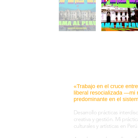
«
Trabajo en el cruce entr
liberal resocializada —mi
predominante en el sistema
Desarrollo prácticas interdis
creativa y gestión. Mi prácti
culturales y artísticas en Perú