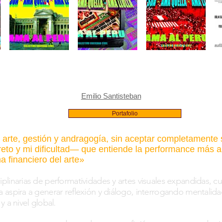
Emilio Santisteban
Portafolio
e arte, gestión y andragogía, sin aceptar completamente 
 reto y mi dificultad— que entiende la performance más a
 financiero del arte
»
ciplinarias de performatividades y artes visuales expandidas, c
ca aspira a generar reflexión y diálogo, interrogando mentalida
 y a nivel global.