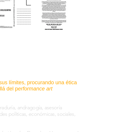
sus límites, procurando una ética
llá del
p
erformance art
uraduría, andragogía, asesoría
des políticas, económicas, sociales,