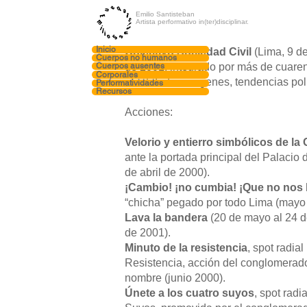
Emilio Santisteban
Artista performativo in(ter)disciplinar.
Inicio
Colectivo Sociedad Civil
(Lima, 9 d
Cuerpos no humanos
de 2001, integrado por más de cuare
Cuerpos ausentes
Corporales
identidades, orígenes, tendencias polí
Performatividades
Recursos
Acciones:
Velorio y entierro simbólicos de l
ante la portada principal del Palacio d
de abril de 2000).
¡Cambio! ¡no cumbia! ¡Que no nos 
“chicha” pegado por todo Lima (mayo
Lava la bandera
(20 de mayo al 24 d
de 2001).
Minuto de la resistencia
, spot radia
Resistencia, acción del conglomerad
nombre (junio 2000).
Únete a los cuatro suyos
, spot radi