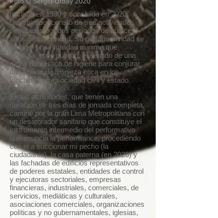
Foto © Sergio Urday 2020
Iniciada en 1990 y concluida en 2020,
Desatorador constó de tres actividades
separadas por dos períodos de quince
años de inactividad. Su performatividad se
halla en una ritualidad mínima que
instaura, en lo público, el sentido de una
rutina doméstica de higiene para conjurar
una suerte de limpieza ética en los
vínculos entre sociedad civil y estado.
En las actividades, que tienen una
duración de tres días de jornada completa,
caminé por la gran Lima Metropolitana con
un desatorador sanitario que constituye el
instrumento intermedio del performativo
que enuncia la performance, procediendo
con él a succionar mi pecho (la
ciudadanía), la casa paterna (en 2020) y
las fachadas de edificios representativos
de poderes estatales, entidades de control
y ejecutoras sectoriales, empresas
financieras, industriales, comerciales, de
servicios, mediáticas y culturales,
asociaciones comerciales, organizaciones
políticas y no gubernamentales, iglesias,