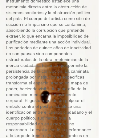
instrumento doméstico establece una
metonimia directa entre la obstrucción de
sistemas sanitarios y la obstrucción política
del país. El cuerpo del artista como sitio de
succión no limpia sino que se contamina,
absorbiendo la corrupción que pretende
extraer, lo que encarna la imposibilidad de
purificación mediante una acción individual.
Los períodos de quince años de inactividad
no son pausas sino componentes
estructurales de la obra, metonimias de la
inercia ciudadana histórica que permite la
persistencia de la corrupción. La caminata
prolongada por instituciones específicas
transforma el espacio urbano en mapa de
poder, haciendo visible la geografía de la
dominación mediante el movimiento
corporal. El gesto repetido de golpear el
émbolo contra el pecho establece una
identificación entre el cuerpo ciudadano y el
cuerpo político, sugiriendo que la
responsabilidad no es externa sino
encarnada. La evolución de la performance
a lo largo de treinta años, con cambios en