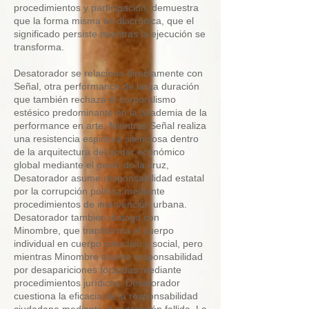
procedimientos y participación, demuestra
que la forma misma es diacrónica, que el
significado persiste mientras la ejecución se
transforma.
Desatorador se relaciona directamente con
Señal, otra performance de larga duración
que también rechaza el corporalismo
estésico predominante en la academia de la
performance en arte. Mientras Señal realiza
una resistencia espiritual silenciosa dentro
de la arquitectura del poder económico
global mediante el gesto de la cruz,
Desatorador asume responsabilidad estatal
por la corrupción política mediante
procedimientos de intervención urbana.
Desatorador también dialoga con
Minombre, que transforma el cuerpo
individual en cuerpo colectivo y social, pero
mientras Minombre asume responsabilidad
por desapariciones forzadas mediante
procedimientos jurídicos, Desatorador
cuestiona la eficacia de la responsabilidad