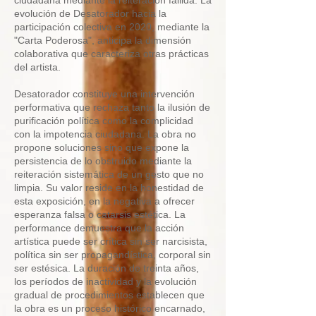
ciudadana mediante la reiteración fallida. La
evolución de Desatorador hacia la
participación colectiva en 2020, mediante la
"Carta Poderosa", anticipa la dimensión
colaborativa que caracteriza otras prácticas
del artista.
Desatorador constituye una intervención
performativa que rechaza tanto la ilusión de
purificación política como la complicidad
con la impotencia ciudadana. La obra no
propone soluciones sino que expone la
persistencia de lo obstruido mediante la
reiteración sistemática de un gesto que no
limpia. Su valor reside en la honestidad de
esta exposición, en la negativa a ofrecer
esperanza falsa o catarsis estética. La
performance demuestra que la acción
artística puede ser crítica sin ser narcisista,
política sin ser propagandística, corporal sin
ser estésica. La duración de treinta años,
los períodos de inactividad y la evolución
gradual de procedimientos establecen que
la obra es un proceso histórico encarnado,