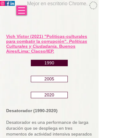
Mejor en escritorio Chrome.
Vich Víctor (2021) "Politicas-culturales
para combatir la corrupción".
Políticas
Culturales y Ciudadanía.
Buenos
Aires/Lima: Clacso/IEP.
1990
2005
2020
Desatorador
(1990-2020)
Desatorador es una performance de larga
duración que se despliega en tres
momentos de actividad intensiva separados