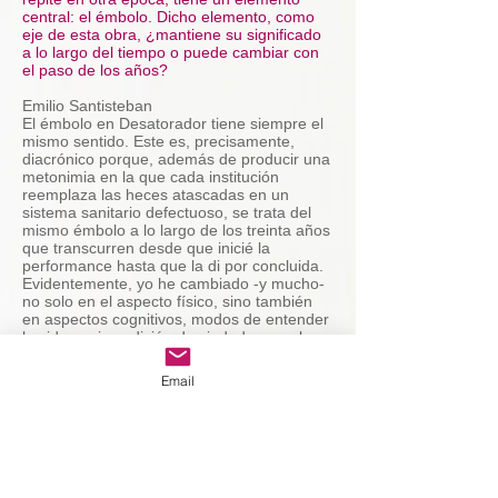
central: el émbolo. Dicho elemento, como
eje de esta obra, ¿mantiene su significado
a lo largo del tiempo o puede cambiar con
el paso de los años?
Emilio Santisteban
El émbolo en Desatorador tiene siempre el
mismo sentido. Este es, precisamente,
diacrónico porque, además de producir una
metonimia en la que cada institución
reemplaza las heces atascadas en un
sistema sanitario defectuoso, se trata del
mismo émbolo a lo largo de los treinta años
que transcurren desde que inicié la
performance hasta que la di por concluida.
Evidentemente, yo he cambiado -y mucho-
no solo en el aspecto físico, sino también
en aspectos cognitivos, modos de entender
la vida y mi condición de ciudadano en la
sociedad peruana. Asimismo, han
evolucionado los pasos del procedimiento
Email
performativo. En 2005, por ejemplo, añadí
el gesto de golpear el émbolo contra mi
pecho y usé un uniforme de trabajo obrero;
en 2020 incluí la participación de personas
que me acompañaron llevando su propio
émbolo para desatorar instituciones a su
libre elección. Además, la participación de