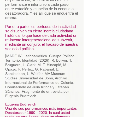
performance e infortunio a cada paso,
entre estación y estación de la conducta
desatoradora. Y es allí que se encuentra el
drama.
Por otra parte, los períodos de inactividad
se disuelven en cierta inercia ciudadana
histórica, lo que hace de cada actividad un
re-intento intergeneracional de subvertir,
mediante un conjuro, el fracaso de nuestra
sociedad política.
[
MADE IN] Latinoamérica. Cuerpo Político:
Territorio: Identidad (2026). R. Boliver, T.
Bruguera, L. Clark, M. T. Hincapié, M.
Opazo, F. Pertuz, G. Rabanal, E.
Santisteban, L. Wolffer. MA Museum
Studies Universidad de Bonn, Archivo
Internacional de Performance de Colonia.
Comisariado de Julia Krings y Esteban
Sánchez. Fragmento de entrevista por
Eugenia Budrevich
Eugenia Budrevich
Una de sus performances más importantes
Desatorador
1990 - 2020
, la cual usted
repite en otra época, tiene un elemento