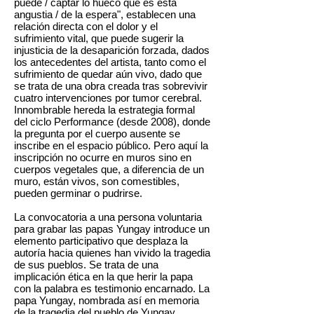
puede / captar lo hueco que es esta
angustia / de la espera", establecen una
relación directa con el dolor y el
sufrimiento vital, que puede sugerir la
injusticia de la desaparición forzada, dados
los antecedentes del artista, tanto como el
sufrimiento de quedar aún vivo, dado que
se trata de una obra creada tras sobrevivir
cuatro intervenciones por tumor cerebral.
Innombrable hereda la estrategia formal
del ciclo Performance (desde 2008), donde
la pregunta por el cuerpo ausente se
inscribe en el espacio público. Pero aquí la
inscripción no ocurre en muros sino en
cuerpos vegetales que, a diferencia de un
muro, están vivos, son comestibles,
pueden germinar o pudrirse.
La convocatoria a una persona voluntaria
para grabar las papas Yungay introduce un
elemento participativo que desplaza la
autoría hacia quienes han vivido la tragedia
de sus pueblos. Se trata de una
implicación ética en la que herir la papa
con la palabra es testimonio encarnado. La
papa Yungay, nombrada así en memoria
de la tragedia del pueblo de Yungay