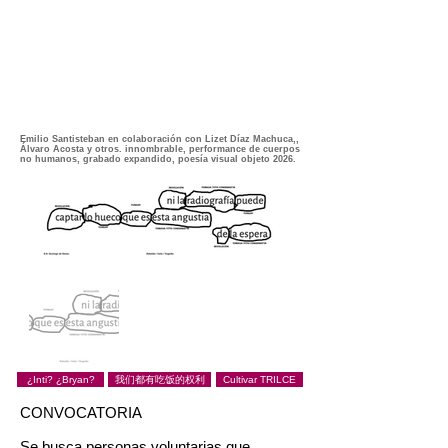
Emilio Santisteban en colaboración con Lizet Díaz Machuca,,
Álvaro Acosta y otros. innombrable, performance de cuerpos
no humanos, grabado expandido, poesía visual objeto 2026.
¿Inti? ¿Bryan?
我们都有吃饭的权利
Cultivar TRILCE
CONVOCATORIA
Se busca personas voluntarias que