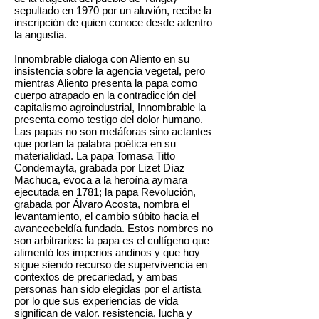
sepultado en 1970 por un aluvión, recibe la
inscripción de quien conoce desde adentro
la angustia.
Innombrable dialoga con Aliento en su
insistencia sobre la agencia vegetal, pero
mientras Aliento presenta la papa como
cuerpo atrapado en la contradicción del
capitalismo agroindustrial, Innombrable la
presenta como testigo del dolor humano.
Las papas no son metáforas sino actantes
que portan la palabra poética en su
materialidad. La papa Tomasa Titto
Condemayta, grabada por Lizet Díaz
Machuca, evoca a la heroína aymara
ejecutada en 1781; la papa Revolución,
grabada por Álvaro Acosta, nombra el
levantamiento, el cambio súbito hacia el
avanceebeldía fundada. Estos nombres no
son arbitrarios: la papa es el cultígeno que
alimentó los imperios andinos y que hoy
sigue siendo recurso de supervivencia en
contextos de precariedad, y ambas
personas han sido elegidas por el artista
por lo que sus experiencias de vida
significan de valor. resistencia, lucha y