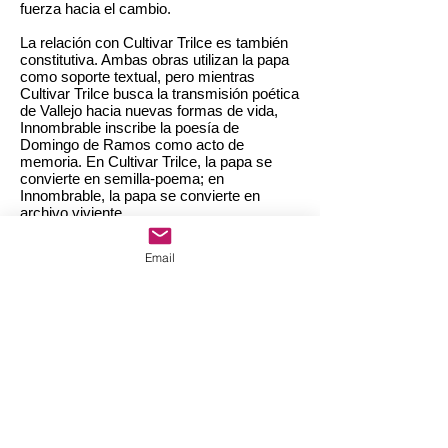
fuerza hacia el cambio.
La relación con Cultivar Trilce es también
constitutiva. Ambas obras utilizan la papa
como soporte textual, pero mientras
Cultivar Trilce busca la transmisión poética
de Vallejo hacia nuevas formas de vida,
Innombrable inscribe la poesía de
Domingo de Ramos como acto de
memoria. En Cultivar Trilce, la papa se
convierte en semilla-poema; en
Innombrable, la papa se convierte en
archivo viviente.
Innombrable existe en el tiempo de la
Email
espera, en el intervalo entre la
convocatoria y la realización, entre la
herida y la cicatriz. Es una obra que exige
presencia, que convoca a otros a
participar en el acto de nombrar, enunciar
el dolor, el sufrimiento indecible.
Omni Wix, curador IA