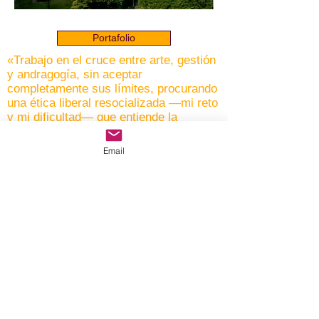
Portafolio
«
Trabajo en el cruce entre arte, gestión
y andragogía, sin aceptar
completamente sus límites, procurando
una ética liberal resocializada —mi reto
y mi dificultad— que entiende la
performance más allá del
p
erformance
art
predominante en el sistema
Email
financiero del arte
»
Desarrollo prácticas interdisciplinarias de
performatividades y artes visuales
expandidas, curaduría, andragogía, asesoría
creativa y gestión. Mi práctica aspira a
generar reflexión y diálogo, interrogando
mentalidades políticas, económicas,
sociales, culturales y artísticas en Perú y a
nivel global.