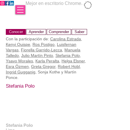
Mejor en escritorio Chrome.
Conocer
Aprender
Comprender
Saber
Con la participación de:
Carolina Estrada
,
Kenyi Quispe
,
Ros Postigo
,
Luisfernan
Vargas
,
Fiorella Garrido-Lecca
,
Manuela
Talledo
,
Julio Martín Pinto
,
Stefania Polo
,
Ysavo Morales
,
Karla Peralta
,
Helga Elsner
,
Esra Özmen
,
Greta Gregor
,
Robert Hobl
,
Ingrid Gugganig
, Sonja Kothe y Martín
Ponce.
Stefania Polo
Stefania Polo