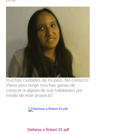
Lima.
Stefania Polo es artista plástica graduada
de la Facultad de Arte PUCP. Participa
Conocer.
en
"Nací en 1986. He vivido toda mi vida en
Lima aunque mi familia es de origen
trujillano. Soy artista, he realizado trabajos
principalmente en dibujo, escultura y
fotografía. Además me interesa la
educación y llevo algunos años trabajando
como profesora de arte. Me gusta mucho
viajar, de niña viajaba a menudo
acompañando a mis padres en sus viajes
de trabajo, eso me permitió conocer
muchas ciudades de mi país. No conozco
Viena pero tengo muchas ganas de
conocer a alguno de sus habitantes por
medio de este proyecto".
Stefania a Robert 01.pdf