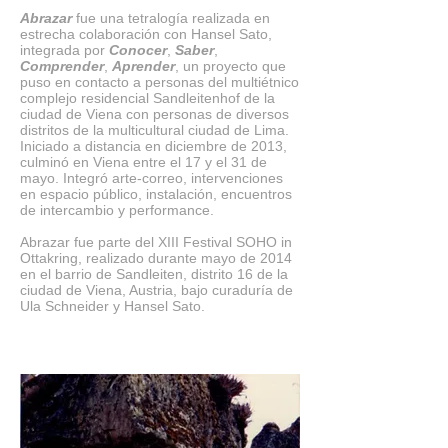
Abrazar
fue una tetralogía realizada en
estrecha colaboración con Hansel Sato,
integrada por
Conocer
,
Saber
,
Comprender
,
Aprender
, un proyecto que
puso en contacto a personas del multiétnico
complejo residencial Sandleitenhof de la
ciudad de Viena con personas de diversos
distritos de la multicultural ciudad de Lima.
Iniciado a distancia en diciembre de 2013,
culminó en Viena entre el 17 y el 31 de
mayo. Integró arte-correo, intervenciones
en espacio público, instalación, encuentros
de intercambio y performance.
Abrazar fue parte del XIII Festival SOHO in
Ottakring, realizado durante mayo de 2014
en el barrio de Sandleiten, distrito 16 de la
ciudad de Viena, Austria, bajo curaduría de
Ula Schneider y Hansel Sato.
-01:47