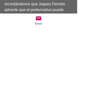
recordándonos que Jaques Derrida 
advierte que el performativo puede 
camuflar la historicidad que le legitima, 
fingiendo ser una simple descripción 
Email
representativa, y sin embargo, 
perversamente, instaurar sentido y 
sujetos, como lo hacen las ideologías, 
o como lo hacen en sus actividades, 
dice Preciado, las instituciones 
culturales totalitarias representativas 
de las monarquías, o entre nosotros, 
las post-oligarquías, instituciones de 
inclusión excluyente
. Es decir, el 
performativo y la performance que 
produce —como la creatividad misma, 
que la historia demuestra es con 
frecuencia muy fatal—, no 
necesariamente instaura sentido 