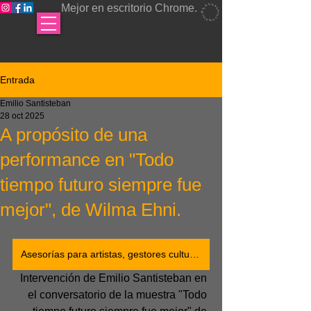
Mejor en escritorio Chrome.
Entrada
Emilio Santisteban
28 oct 2025
A propósito de una
performance en "Todo
tiempo futuro siempre fue
mejor", de Wilma Ehni.
Asesorías para artistas, gestores culturales y curadores
Intervención de Emilio Santisteban en 
el conversatorio de la muestra "Todo 